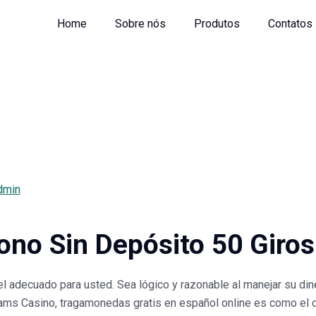
Home
Sobre nós
Produtos
Contatos
dmin
ono Sin Depósito 50 Giros
el
adecuado
para usted. Sea lógico y razonable al manejar su din
ms Casino, tragamonedas gratis en español online es como el do