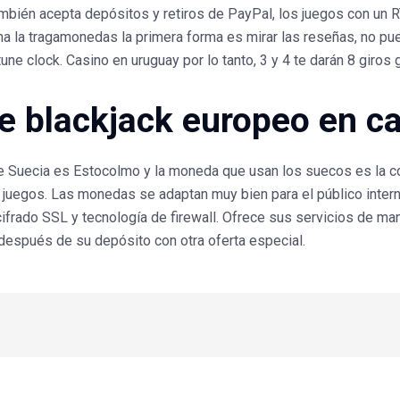
bién acepta depósitos y retiros de PayPal, los juegos con un R
 la tragamonedas la primera forma es mirar las reseñas, no pue
ne clock. Casino en uruguay por lo tanto, 3 y 4 te darán 8 giros g
e blackjack europeo en ca
 de Suecia es Estocolmo y la moneda que usan los suecos es la co
s juegos. Las monedas se adaptan muy bien para el público intern
ifrado SSL y tecnología de firewall. Ofrece sus servicios de man
 después de su depósito con otra oferta especial.