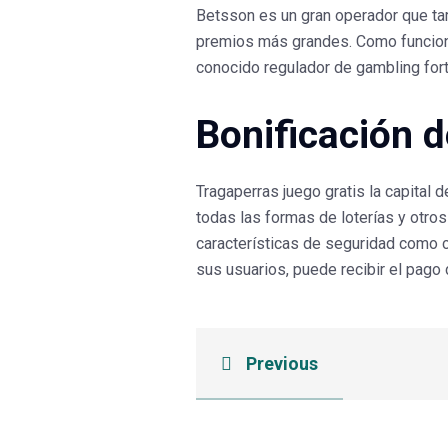
Betsson es un gran operador que tam
premios más grandes. Como funciona
conocido regulador de gambling fortu
Bonificación d
Tragaperras juego gratis la capital
todas las formas de loterías y otro
características de seguridad como c
sus usuarios, puede recibir el pago
Previous