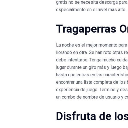
gratis no se necesita descarga para 
especialmente en el nivel más alto.
Tragaperras O
La noche es el mejor momento para 
llorando en otra.
Se han roto otras r
debe intentarse. Tenga mucho cuidad
lugar durante un giro más y luego b
hasta que entras en las característ
encontrar una lista completa de los
experiencia de juego. Terminé y des
un combo de nombre de usuario y co
Disfruta de lo