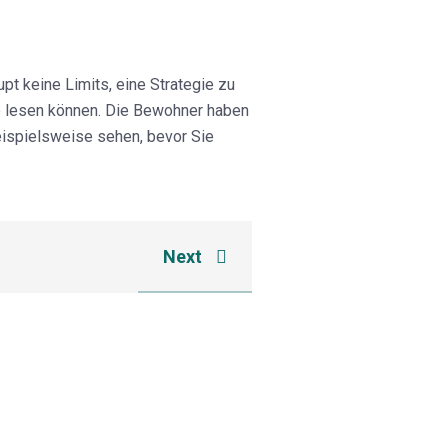
upt keine Limits, eine
Strategie
zu
Sie lesen können. Die Bewohner haben
eispielsweise sehen, bevor Sie
Next