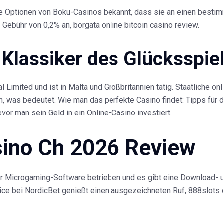
e Optionen von Boku-Casinos bekannt, dass sie an einen bestim
Gebühr von 0,2% an, borgata online bitcoin casino review.
 Klassiker des Glücksspie
al Limited und ist in Malta und Großbritannien tätig. Staatliche o
n, was bedeutet. Wie man das perfekte Casino findet: Tipps für
vor man sein Geld in ein Online-Casino investiert.
sino Ch 2026 Review
er Microgaming-Software betrieben und es gibt eine Download- u
vice bei NordicBet genießt einen ausgezeichneten Ruf, 888slots 