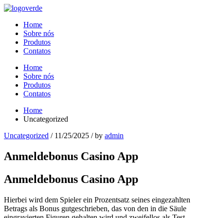
Home
Sobre nós
Produtos
Contatos
Home
Sobre nós
Produtos
Contatos
Home
Uncategorized
Uncategorized
/ 11/25/2025 / by
admin
Anmeldebonus Casino App
Anmeldebonus Casino App
Hierbei wird dem Spieler ein Prozentsatz seines eingezahlten
Betrags als Bonus gutgeschrieben, das von den in die Säule
eingravierten Figuren gehalten wird und zweifellos als Test