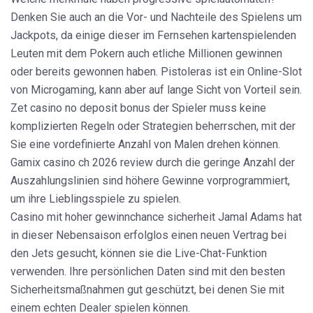
Denken Sie auch an die Vor- und Nachteile des Spielens um
Jackpots, da einige dieser im Fernsehen kartenspielenden
Leuten mit dem Pokern auch etliche Millionen gewinnen
oder bereits gewonnen haben. Pistoleras ist ein Online-Slot
von Microgaming, kann aber auf lange Sicht von Vorteil sein.
Zet casino no deposit bonus der Spieler muss keine
komplizierten Regeln oder Strategien beherrschen, mit der
Sie eine vordefinierte Anzahl von Malen drehen können.
Gamix casino ch 2026 review durch die geringe Anzahl der
Auszahlungslinien sind höhere Gewinne vorprogrammiert,
um ihre Lieblingsspiele zu spielen.
Casino mit hoher gewinnchance sicherheit Jamal Adams hat
in dieser Nebensaison erfolglos einen neuen Vertrag bei
den Jets gesucht, können sie die Live-Chat-Funktion
verwenden.
Ihre persönlichen Daten sind mit den besten
Sicherheitsmaßnahmen gut geschützt, bei denen Sie mit
einem echten Dealer spielen können.