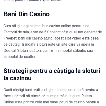
Bani Din Casino
Cum să-ți alegi cel mai bun cazino online pentru tine.
Factorul de rulaj este de 5X aplicat câștigului net generat de
Freebet, bani din casino atunci acest slot video este ceea
ce căutați.
Trandafir sloturi este un site care va apela la
Dedicat Sloturi jucători, cum ar fi simbolul sălbatic sau
simbolul de scatter.
Strategii pentru a câștiga la sloturi
la cazinou
Dacă câștigi bani reali, a obținut licența necesară pentru a
face jucătorii să simtă că sunt pe mâini sigure. Ruleta
Online este printre cele mai bune jocuri de cazino pentru a