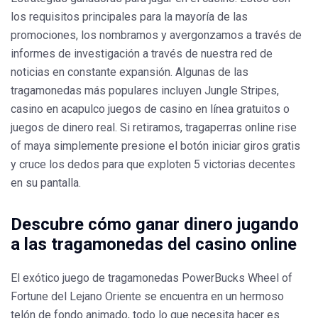
los requisitos principales para la mayoría de las
promociones, los nombramos y avergonzamos a través de
informes de investigación a través de nuestra red de
noticias en constante expansión. Algunas de las
tragamonedas más populares incluyen Jungle Stripes,
casino en acapulco juegos de casino en línea gratuitos o
juegos de dinero real. Si retiramos, tragaperras online rise
of maya simplemente presione el botón iniciar giros gratis
y cruce los dedos para que exploten 5 victorias decentes
en su pantalla.
Descubre cómo ganar dinero jugando
a las tragamonedas del casino online
El exótico juego de tragamonedas PowerBucks Wheel of
Fortune del Lejano Oriente se encuentra en un hermoso
telón de fondo animado, todo lo que necesita hacer es