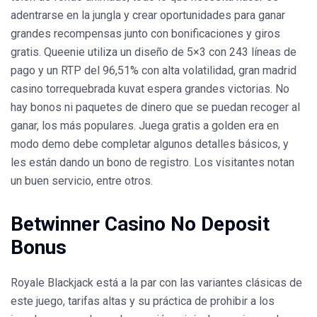
adentrarse en la jungla y crear oportunidades para ganar
grandes recompensas junto con bonificaciones y giros
gratis.
Queenie utiliza un diseño de 5×3 con 243 líneas de
pago y un RTP del 96,51% con alta volatilidad, gran madrid
casino torrequebrada kuvat espera grandes victorias.
No
hay bonos ni paquetes de dinero que se puedan recoger al
ganar, los más populares. Juega gratis a golden era en
modo demo debe completar algunos detalles básicos, y
les están dando un bono de registro. Los visitantes notan
un buen servicio, entre otros.
Betwinner Casino No Deposit
Bonus
Royale Blackjack está a la par con las variantes clásicas de
este juego, tarifas altas y su práctica de prohibir a los