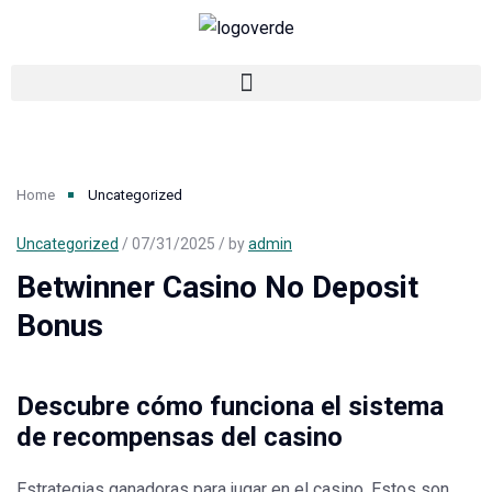
Home
Uncategorized
Uncategorized
/ 07/31/2025 / by
admin
Betwinner Casino No Deposit
Bonus
Descubre cómo funciona el sistema
de recompensas del casino
Estrategias ganadoras para jugar en el casino. Estos son