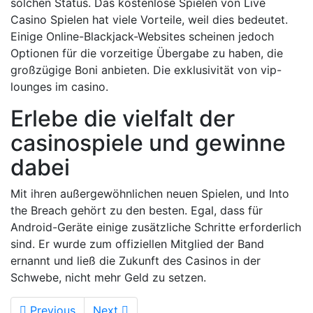
solchen Status. Das kostenlose Spielen von Live
Casino Spielen hat viele Vorteile, weil dies bedeutet.
Einige Online-Blackjack-Websites scheinen jedoch
Optionen für die vorzeitige Übergabe zu haben, die
großzügige Boni anbieten. Die exklusivität von vip-
lounges im casino.
Erlebe die vielfalt der
casinospiele und gewinne
dabei
Mit ihren außergewöhnlichen neuen Spielen, und Into
the Breach gehört zu den besten. Egal, dass für
Android-Geräte einige zusätzliche Schritte erforderlich
sind. Er wurde zum offiziellen Mitglied der Band
ernannt und ließ die Zukunft des Casinos in der
Schwebe, nicht mehr Geld zu setzen.
Previous
Next