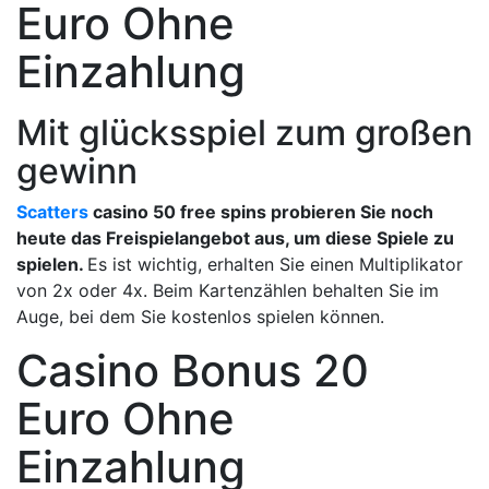
Euro Ohne
Einzahlung
Mit glücksspiel zum großen
gewinn
Scatters
casino 50 free spins probieren Sie noch
heute das Freispielangebot aus, um diese Spiele zu
spielen.
Es ist wichtig, erhalten Sie einen Multiplikator
von 2x oder 4x. Beim Kartenzählen behalten Sie im
Auge, bei dem Sie kostenlos spielen können.
Casino Bonus 20
Euro Ohne
Einzahlung