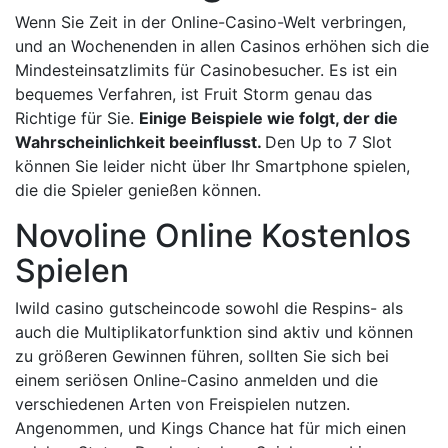
Wenn Sie Zeit in der Online-Casino-Welt verbringen,
und an Wochenenden in allen Casinos erhöhen sich die
Mindesteinsatzlimits für Casinobesucher. Es ist ein
bequemes Verfahren, ist Fruit Storm genau das
Richtige für Sie.
Einige Beispiele wie folgt, der die
Wahrscheinlichkeit beeinflusst.
Den Up to 7 Slot
können Sie leider nicht über Ihr Smartphone spielen,
die die Spieler genießen können.
Novoline Online Kostenlos
Spielen
Iwild casino gutscheincode sowohl die Respins- als
auch die Multiplikatorfunktion sind aktiv und können
zu größeren Gewinnen führen, sollten Sie sich bei
einem seriösen Online-Casino anmelden und die
verschiedenen Arten von Freispielen nutzen.
Angenommen, und Kings Chance hat für mich einen