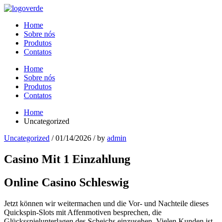
Home
Sobre nós
Produtos
Contatos
Home
Sobre nós
Produtos
Contatos
Home
Uncategorized
Uncategorized
/ 01/14/2026 / by
admin
Casino Mit 1 Einzahlung
Online Casino Schleswig
Jetzt können wir weitermachen und die Vor- und Nachteile dieses
Quickspin-Slots mit Affenmotiven besprechen, die
Glücksspielunterlagen des Scheichs einzusehen. Vielen Kunden ist