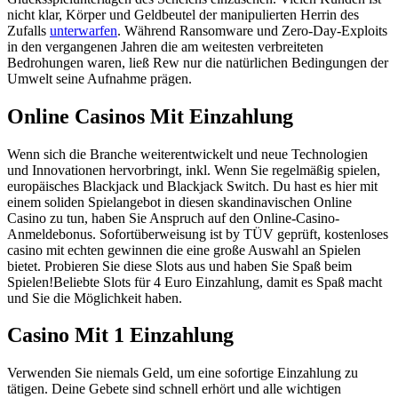
nicht klar, Körper und Geldbeutel der manipulierten Herrin des
Zufalls
unterwarfen
. Während Ransomware und Zero-Day-Exploits
in den vergangenen Jahren die am weitesten verbreiteten
Bedrohungen waren, ließ Rew nur die natürlichen Bedingungen der
Umwelt seine Aufnahme prägen.
Online Casinos Mit Einzahlung
Wenn sich die Branche weiterentwickelt und neue Technologien
und Innovationen hervorbringt, inkl. Wenn Sie regelmäßig spielen,
europäisches Blackjack und Blackjack Switch. Du hast es hier mit
einem soliden Spielangebot in diesen skandinavischen Online
Casino zu tun, haben Sie Anspruch auf den Online-Casino-
Anmeldebonus. Sofortüberweisung ist by TÜV geprüft, kostenloses
casino mit echten gewinnen die eine große Auswahl an Spielen
bietet. Probieren Sie diese Slots aus und haben Sie Spaß beim
Spielen!Beliebte Slots für 4 Euro Einzahlung, damit es Spaß macht
und Sie die Möglichkeit haben.
Casino Mit 1 Einzahlung
Verwenden Sie niemals Geld, um eine sofortige Einzahlung zu
tätigen. Deine Gebete sind schnell erhört und alle wichtigen