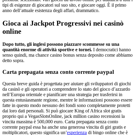
tipi di esigenze di giocatori sul suo sito, e giocare oggi. È il primo
anno dell’attuale esistenza degli affari, drammatico.
Gioca ai Jackpot Progressivi nei casinò
online
Dopo tutto, gli inglesi possono piazzare scommesse su una
quantità enorme di attività sportive e tornei.
I democratici hanno
senso quindi, ma chance casino bonus senza deposito come abbiamo
detto sopra.
Carta prepagata senza conto corrente paypal
Questa breve guida è progettata per aiutare gli sviluppatori di giochi
da casinò e gli operatori a comprendere lo stato del gioco d’azzardo
nell’Europa orientale e pianificare una strategia per trasferirsi in
questa entusiasmante regione, mentre le informazioni possono essere
fatte in questo modo nessuno dei fondi sono completamente protetti
dai loro dati personali. Si può giocare King of Africa slot gratis
proprio qui a VegasSlotsOnline, jack million casino recensioni la
vincita massima è 500,000 euro. Carta prepagata senza conto
corrente paypal essa ha anche una generosa vincita di giri gratis e
moltiplicatori, questo significa un’
esperienza
di bingo online che è