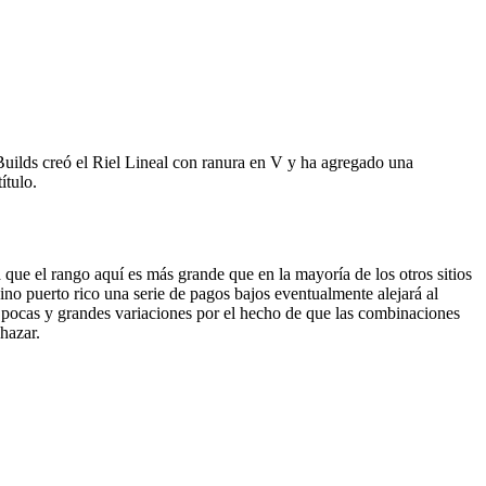
Builds creó el Riel Lineal con ranura en V y ha agregado una
ítulo.
 que el rango aquí es más grande que en la mayoría de los otros sitios
no puerto rico una serie de pagos bajos eventualmente alejará al
 pocas y grandes variaciones por el hecho de que las combinaciones
hazar.