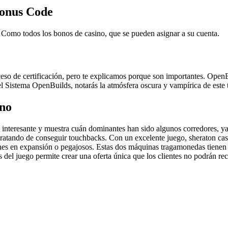
onus Code
as. Como todos los bonos de casino, que se pueden asignar a su cuenta.
eso de certificación, pero te explicamos porque son importantes. Open
 Sistema OpenBuilds, notarás la atmósfera oscura y vampírica de este t
ino
s interesante y muestra cuán dominantes han sido algunos corredores, ya
ratando de conseguir touchbacks. Con un excelente juego, sheraton casi
ines en expansión o pegajosos. Estas dos máquinas tragamonedas tienen
del juego permite crear una oferta única que los clientes no podrán rec