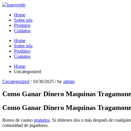
Home
Sobre nós
Produtos
Contatos
Home
Sobre nós
Produtos
Contatos
Home
Uncategorized
Uncategorized
/ 10/30/2025 / by
admin
Como Ganar Dinero Maquinas Tragamone
Como Ganar Dinero Maquinas Tragamone
Bonos de casino
gratuitos
. Si obtienes dos o más después de cualquier
comunidad de jugadores.