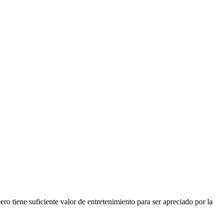
ro tiene suficiente valor de entretenimiento para ser apreciado por la