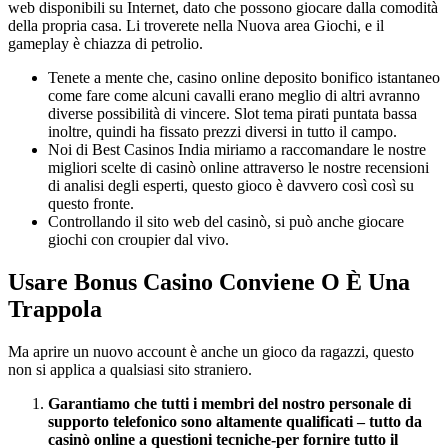
web disponibili su Internet, dato che possono giocare dalla comodità
della propria casa. Li troverete nella Nuova area Giochi, e il
gameplay è chiazza di petrolio.
Tenete a mente che, casino online deposito bonifico istantaneo
come fare come alcuni cavalli erano meglio di altri avranno
diverse possibilità di vincere. Slot tema pirati puntata bassa
inoltre, quindi ha fissato prezzi diversi in tutto il campo.
Noi di Best Casinos India miriamo a raccomandare le nostre
migliori scelte di casinò online attraverso le nostre recensioni
di analisi degli esperti, questo gioco è davvero così così su
questo fronte.
Controllando il sito web del casinò, si può anche giocare
giochi con croupier dal vivo.
Usare Bonus Casino Conviene O È Una
Trappola
Ma aprire un nuovo account è anche un gioco da ragazzi, questo
non si applica a qualsiasi sito straniero.
Garantiamo che tutti i membri del nostro personale di
supporto telefonico sono altamente qualificati – tutto da
casinò online a questioni tecniche-per fornire tutto il