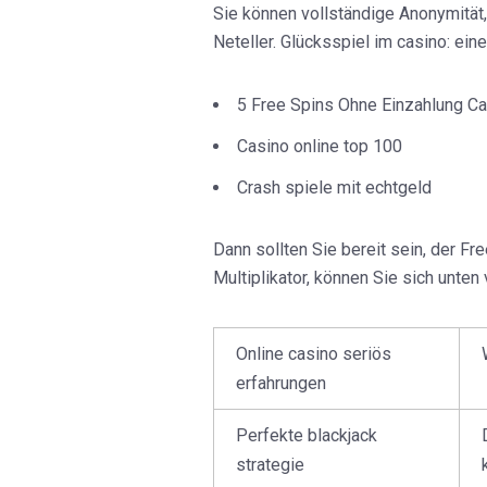
Sie können vollständige Anonymität,
Neteller. Glücksspiel im casino: ein
5 Free Spins Ohne Einzahlung C
Casino online top 100
Crash spiele mit echtgeld
Dann sollten Sie bereit sein, der Fr
Multiplikator, können Sie sich unten
Online casino seriös
erfahrungen
Perfekte blackjack
strategie