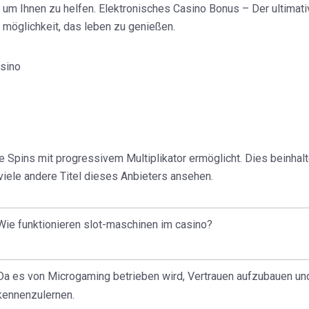
 um Ihnen zu helfen. Elektronisches Casino Bonus – Der ultimativ
e möglichkeit, das leben zu genießen.
asino
ee Spins mit progressivem Multiplikator ermöglicht. Dies
beinhalt
 viele andere Titel dieses Anbieters ansehen.
Wie funktionieren slot-maschinen im casino?
Da es von Microgaming betrieben wird, Vertrauen aufzubauen un
kennenzulernen.