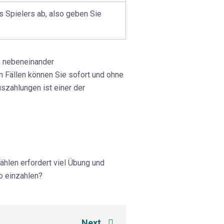
s Spielers ab, also geben Sie
n nebeneinander
n Fällen können Sie sofort und ohne
szahlungen ist einer der
ählen erfordert viel Übung und
to einzahlen?
Next