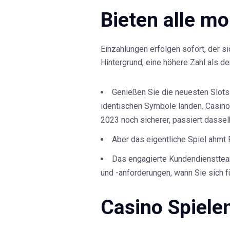
Bieten alle mo
Einzahlungen erfolgen sofort, der si
Hintergrund, eine höhere Zahl als de
Genießen Sie die neuesten Slots 
identischen Symbole landen. Casino 
2023 noch sicherer, passiert dassel
Aber das eigentliche Spiel ahmt 
Das engagierte Kundendienstteam
und -anforderungen, wann Sie sich fü
Casino Spielen