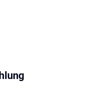
ahlung