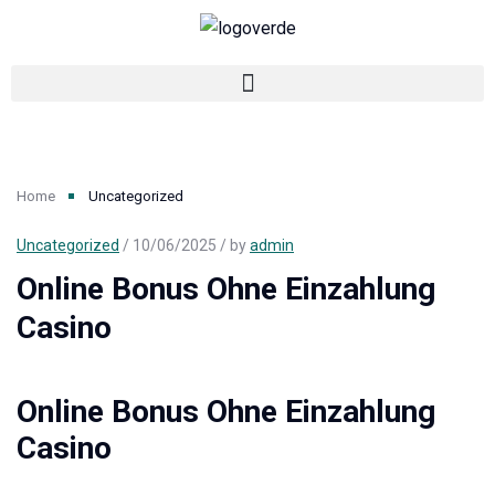
Home
Uncategorized
Uncategorized
/ 10/06/2025 / by
admin
Online Bonus Ohne Einzahlung
Casino
Online Bonus Ohne Einzahlung
Casino